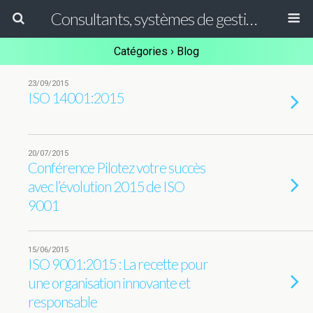
Consultants, systèmes de gestion ISO, HACCP et GFSI
Catégories ›
Blog
23/09/2015
ISO 14001:2015
20/07/2015
Conférence Pilotez votre succès
avec l’évolution 2015 de ISO
9001
15/06/2015
ISO 9001:2015 : La recette pour
une organisation innovante et
responsable