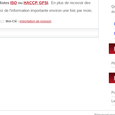
listes
ISO
ou
HACCP, GFSI
.
En plus de recevoir des
Qu
z de l'information importante environ une fois par mois.
do
Mot-Clé :
importation de poisson
Pl
Pa
Li