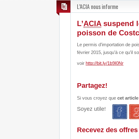
L’ACIA nous informe
L’
ACIA
suspend l
poisson de
Cost
Le permis d’importation de po
février 2015, jusqu’à ce qu’il s
voir
http://bit.ly/1b9I0Nr
Partagez!
Si vous croyez que
cet articl
Soyez utile!
Recevez des offres 