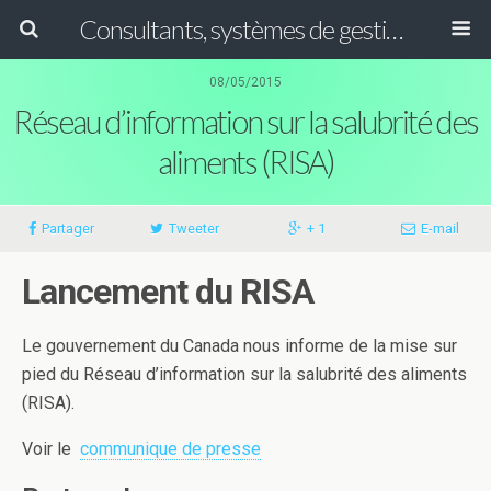
Consultants, systèmes de gestion ISO, HACCP et GFSI
08/05/2015
Réseau d’information sur la salubrité des
aliments (RISA)
Partager
Tweeter
+ 1
E-mail
Lancement du RISA
Le gouvernement du Canada nous informe de la mise sur
pied du Réseau d’information sur la salubrité des aliments
(RISA).
Voir le
communique de presse