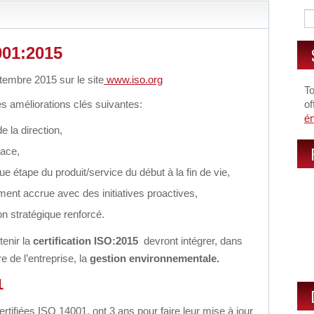
001:2015
tembre 2015 sur le site
www.iso.org
To
es améliorations clés suivantes:
of
é
 la direction,
cace,
 étape du produit/service du début à la fin de vie,
ment accrue avec des initiatives proactives,
on stratégique renforcé.
tenir la
certification ISO:2015
devront intégrer, dans
re de l’entreprise, la
gestion environnementale.
1
ertifiées ISO 14001, ont 3 ans pour faire leur mise à jour