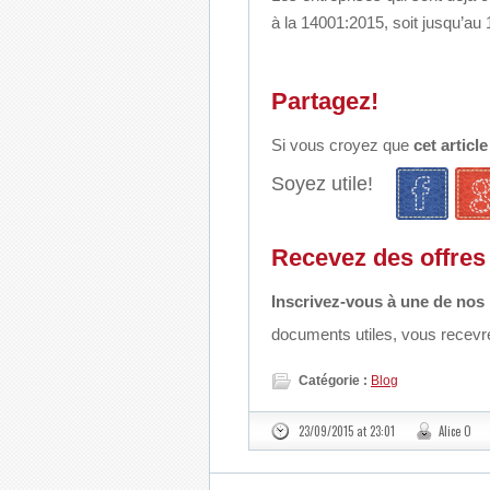
à la 14001:2015, soit jusqu’au
Partagez!
Si vous croyez que
cet articl
Soyez utile!
Recevez des offres 
Inscrivez-vous à une de nos 
documents utiles, vous recevre
Catégorie :
Blog
23/09/2015 at 23:01
Alice O