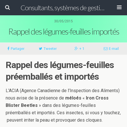
Consultants, systèmes de gestion ISO, HACCP et GFSI
30/05/2015
Rappel des légumes-feuilles importés
Partager
Tweeter
+ 1
E-mail
Rappel des légumes-feuilles
préemballés et importés
L’ACIA (Agence Canadienne de l’Inspection des Aliments)
nous avise de la présence de
méloés
«
Iron Cross
Blister Beetles
» dans des légumes-feuilles
préemballés et importés. Ces insectes, si vous y touchez,
peuvent irriter la peau et provoquer des cloques.