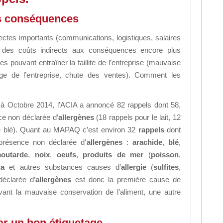
rs conséquences
ectes importants (communications, logistiques, salaires
ut des coûts indirects aux conséquences encore plus
les pouvant entraîner la faillite de l’entreprise (mauvaise
image de l’entreprise, chute des ventes). Comment les
et à Octobre 2014, l’ACIA a annoncé 82 rappels dont 58,
ce non déclarée d’
allergènes
(18 rappels pour le lait, 12
le blé). Quant au MAPAQ c’est environ 32
rappels
dont
présence non déclarée d’
allergènes
:
arachide
,
blé
,
outarde
,
noix
,
oeufs
,
produits de mer
(
poisson
,
ja
et autres substances causes d’
allergie
(
sulfites
,
éclarée d’
allergènes
est donc la première cause de
vant la mauvaise conservation de l’aliment, une autre
ar un bon étiquetage