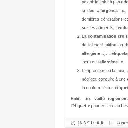
pas obligatoire à partir d
si des
allergènes
ou a
dernières générations e
sur les aliments, l’em
La
contamination croi
de l’aliment (utilisation
allergène
…). L’
étiquet
‘nom de l’
allergène
‘ ».
L’impression ou la mise 
négliger, conduire à une d
la conformité des
étique
Enfin, une
veille règlement
l’
étiquette
pour en faire au bes
28/10/2014 at 08:48
No comm