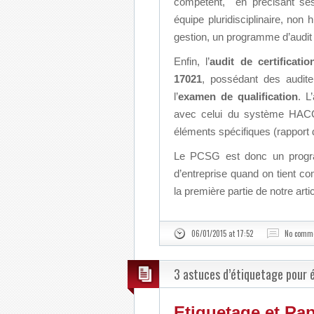
compétent, en précisant ses r
équipe pluridisciplinaire, non 
gestion, un programme d’audit 
Enfin, l’
audit de certificatio
17021
, possédant des audit
l’
examen de qualification
. L
avec celui du système HACC
éléments spécifiques (rapport d’
Le PCSG est donc un programm
d’entreprise quand on tient c
la première partie de notre artic
06/01/2015 at 17:52
No comm
3 astuces d’étiquetage pour é
Etiquetage et Rap