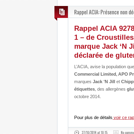
Rappel ACIA: Présence non déc
Rappel ACIA 9278,
1 – de Croustille
marque Jack ‘N Ji
déclarée de gluten
L’ACIA, avise la population qu
Commercial Limited, APO Pr
marques
Jack ‘N Jill
et
Chipp
étiquettes
, des allergènes
glu
octobre 2014.
Pour plus de détails
voir ce rap
27/10/2014 at 10:15
No comme