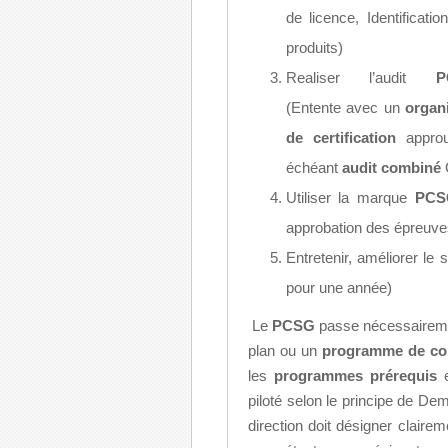
de licence, Identificatio
produits)
Realiser l’audit
P
(Entente avec un
organ
de certification
appro
échéant
audit combiné
Utiliser la marque
PCS
approbation des épreuve
Entretenir, améliorer le
pour une année)
Le
PCSG
passe nécessairem
plan ou un
programme de cont
les
programmes prérequis
e
piloté selon le principe de De
direction doit désigner claire