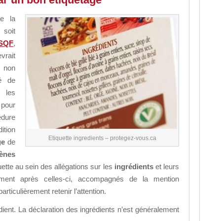
e la
 soit
SQF
,
evrait
 non
hé de
 les
 pour
dure
ition
Etiquette ingredients – protegez-vous.ca
ge
de
gènes
quette au sein des allégations sur les
ingrédients
et leurs
ment après celles-ci, accompagnés de la mention
articulièrement retenir l’attention.
dient. La déclaration des ingrédients n’est généralement