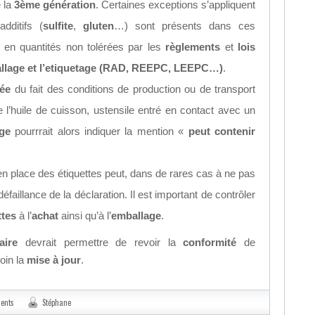
e la
3ème génération
. Certaines exceptions s’appliquent
dditifs (
sulfite
,
gluten
…) sont présents dans ces
t en quantités non tolérées par les
règlements
et
lois
ballage et l’etiquetage (RAD, REEPC, LEEPC…)
.
sée
du fait des conditions de production ou de transport
 de l’huile de cuisson, ustensile entré en contact avec un
age
pourrrait alors indiquer la mention «
peut contenir
en place des étiquettes peut, dans de rares cas à ne pas
éfaillance de la déclaration. Il est important de contrôler
ttes
à l’
achat
ainsi qu’à l’
emballage
.
aire
devrait permettre de revoir la
conformité
de
oin la
mise à jour
.
ents
Stéphane