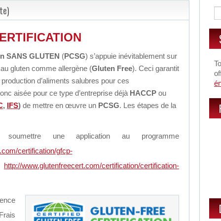
te)
ERTIFICATION
tion SANS GLUTEN
(
PCSG
) s’appuie inévitablement sur
To
 au gluten comme allergène (
Gluten Free
). Ceci garantit
of
a production d’aliments salubres pour ces
é
onc aisée pour ce type d’entreprise déjà
HACCP
ou
C
,
IFS
)
de mettre en œuvre un
PCSG
. Les étapes de la
soumettre une application au programme
.com/certification/gfcp-
&
http://www.glutenfreecert.com/certification/certification-
nce
Frais