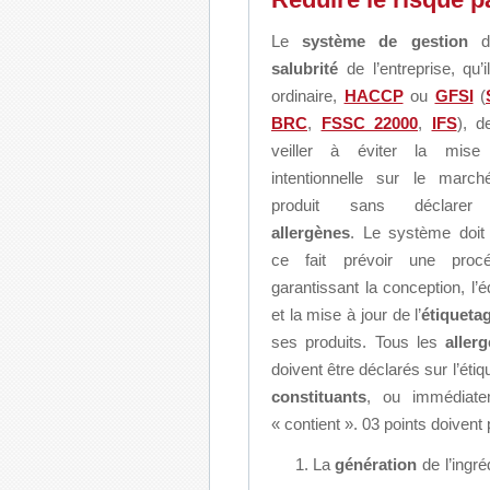
Le
système de gestion
d
salubrité
de l’entreprise, qu’il
ordinaire,
HACCP
ou
GFSI
(
BRC
,
FSSC 22000
,
IFS
), d
veiller à éviter la mise
intentionnelle sur le marc
produit sans déclarer
allergènes
. Le système doit
ce fait prévoir une procé
garantissant la conception, l’éd
et la mise à jour de l’
étiqueta
ses produits. Tous les
aller
doivent être déclarés sur l’éti
constituants
, ou immédiate
« contient ». 03 points doivent p
La
génération
de l’ingré