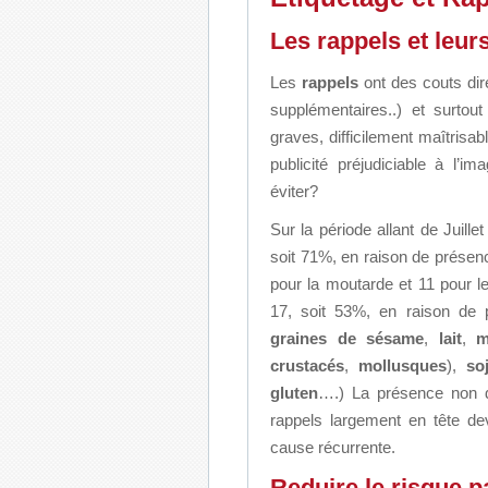
Les rappels et leu
Les
rappels
ont des couts dir
supplémentaires..) et surto
graves, difficilement maîtrisab
publicité préjudiciable à l’
éviter?
Sur la période allant de Juill
soit 71%, en raison de présen
pour la moutarde et 11 pour 
17, soit 53%, en raison de 
graines de sésame
,
lait
,
m
crustacés
,
mollusques
),
so
gluten
….) La présence non d
rappels largement en tête de
cause récurrente.
Reduire le risque p