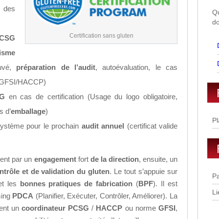
n des
Qu
do
Certification sans gluten
CSG
isme
uvé,
préparation de l’audit
, autoévaluation, le cas
GFSI/HACCP)
G
en cas de certification (Usage du logo obligatoire,
s d’
emballage
)
Pl
 système pour le prochain
audit annuel
(certificat valide
ent par un
engagement
fort
de la direction
, ensuite, un
rôle et de validation du gluten
. Le tout s’appuie sur
Pa
t les
bonnes pratiques de fabrication
(
BPF
). Il est
Li
ming
PDCA
(Planifier, Exécuter, Contrôler, Améliorer). La
ment un
coordinateur PCSG
/
HACCP
ou norme
GFSI
,