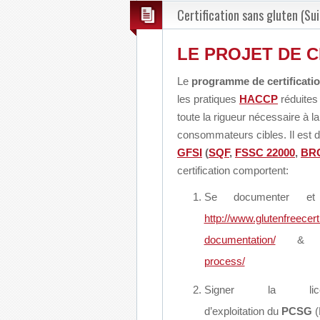
Certification sans gluten (Sui
LE PROJET DE C
Le
programme de certifica
les pratiques
HACCP
réduites
toute la rigueur nécessaire à l
consommateurs cibles. Il est d
GFSI
(
SQF
,
FSSC 22000
,
BR
certification comportent:
Se documenter et 
http://www.glutenfreecert
documentation/
process/
Signer la lice
d’exploitation du
PCSG
(