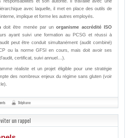
esponsabilités et son autorité. Il travaille avec une
hiérarchique avec laquelle, il met en place des outils de
interne, implique et forme les autres employés.
n
doit être menée par un
organisme accrédité ISO
eurs ayant suivi une formation au PCSG et réussi à
’audit peut être conduit simultanément (audit combiné)
P ou la norme GFSI en cours, mais doit avoir ses
audit, certificat, suivi annuel…).
e réaliste et un projet éligible pour une stratégie
ompte des nombreux enjeux du régime sans gluten (voir
le).
ents
Stéphane
viter un rappel
pels.