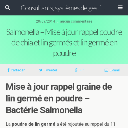
Consultants, systèmes de gestion ISO, HACCP et GFSI
28/09/2014 ↔ aucun commentaire
Salmonella – Mise à jour rappel poudre
de chia et lin germés et lin germé en
poudre
Partager
Tweeter
+ 1
E-mail
Mise à jour rappel graine de
lin germé en poudre –
Bactérie Salmonella
La
poudre de lin germé
a été rajoutée au rappel du 11