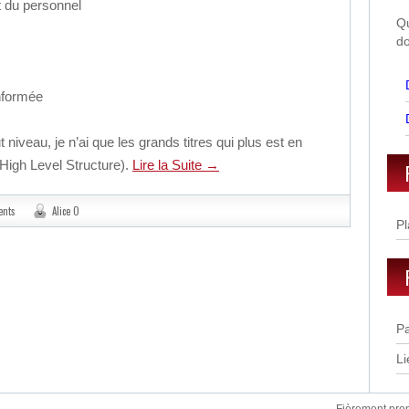
 du personnel
Qu
do
informée
niveau, je n’ai que les grands titres qui plus est en
High Level Structure).
Lire la Suite
→
ents
Alice O
Pl
Pa
Li