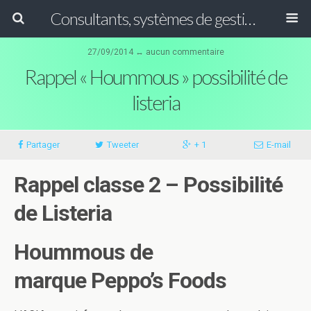
Consultants, systèmes de gestion ISO, HACCP et GFSI
27/09/2014 ↔ aucun commentaire
Rappel « Hoummous » possibilité de
listeria
Partager
Tweeter
+ 1
E-mail
Rappel classe 2 – Possibilité
de Listeria
Hoummous de
marque
Peppo’s Foods