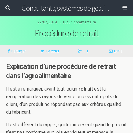
Consultants, systèmes de gestion ISO, HACCP et GFSI
29/07/2014 ↔ aucun commentaire
Procédure de retrait
Partager
Tweeter
+ 1
E-mail
Explication d’une procédure de retrait
dans l’agroalimentaire
Il est à remarquer, avant tout, qu’un
retrait
est la
récupération des rayons de vente ou des entrepôts du
client, d’un produit ne répondant pas aux critères qualité
du fabricant.
Il est différent du rappel, qui lui, intervient quand le produit
n’est pas conforme aux lois en vigueur et menace la