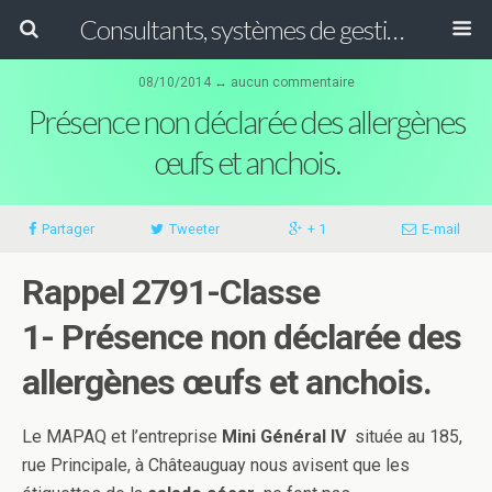
Consultants, systèmes de gestion ISO, HACCP et GFSI
08/10/2014 ↔ aucun commentaire
Présence non déclarée des allergènes
œufs et anchois.
Partager
Tweeter
+ 1
E-mail
Rappel 2791-Classe
1- Présence non déclarée des
allergènes œufs et anchois.
Le MAPAQ et l’entreprise
Mini Général IV
située au 185,
rue Principale, à Châteauguay nous
avisent que les