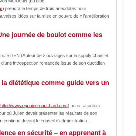
, Yvon MOUGIN
(du blog
om
)
prendra le temps de trois anecdotes pour
uvaises idées sur la mise en oeuvre
de « l’amélioration
Une journée de boulot comme les
dric STIEN
(Auteur de 2 ouvrages sur la supply chain et
t d’une introspection romancée
issue de son quotidien
er la diététique comme guide vers un
g
http://www.eponine-pauchard.com
)
nous racontera
jour où Julien devait présenter les résultats
de son
on continue
devant le conseil d’administration…
llence en sécurité – en apprenant à