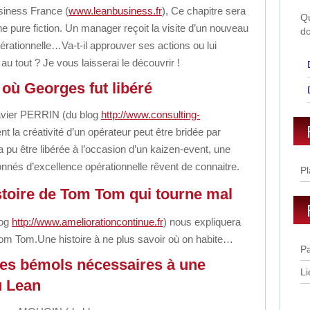
iness France (
www.leanbusiness.fr
), C
e chapitre sera
Qu
e pure fiction.
Un manager reçoit la visite d’un nouveau
do
pérationnelle…
Va-t-il approuver ses actions ou lui
 au tout ? Je vous laisserai le découvrir !
 où Georges fut libéré
Xavier PERRIN
(du blog
http://www.consulting-
 la créativité d’un opérateur
peut être bridée par
 a pu être libérée à l’occasion d’un kaizen-event,
une
onnés d’excellence opérationnelle
rêvent de connaitre.
Pl
stoire de Tom Tom qui tourne mal
log
http://www.ameliorationcontinue.fr
)
nous expliquera
Tom Tom.
Une histoire à ne plus savoir où on habite…
Pa
ues bémols nécessaires à une
Li
u Lean