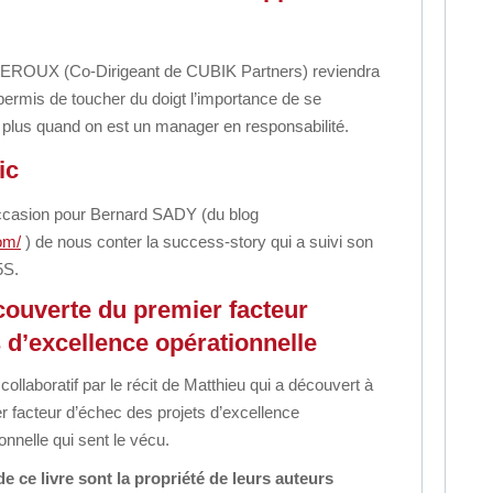
LEROUX (Co-Dirigeant de CUBIK Partners)
reviendra
 permis
de toucher du doigt l’importance de se
nt plus quand on est un manager en responsabilité.
ic
occasion pour Bernard SADY
(du blog
om/
)
de nous conter la success-story qui a suivi son
5S.
couverte du premier facteur
 d’excellence opérationnelle
 collaboratif
par le récit de Matthieu qui a découvert à
ier facteur d’échec
des projets d’excellence
ionnelle qui sent le vécu.
e ce livre
sont la propriété de leurs auteurs