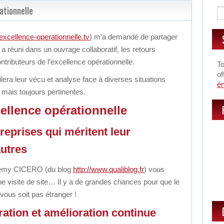
ationnelle
/excellence-operationnelle.tv
) m’a demandé de partager
 a réuni dans un ouvrage collaboratif, les retours
tributeurs de l’excellence opérationnelle.
To
of
era leur vécu et analyse face à diverses situations
é
mais toujours pertinentes.
cellence opérationnelle
treprises qui méritent leur
autres
érémy CICERO (du blog
http://www.qualiblog.fr
)
vous
ne visite de site…
Il y a de grandes chances pour que le
 vous soit pas étranger !
ration et amélioration continue