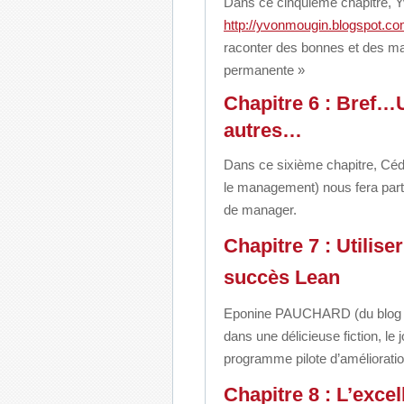
Dans ce cinquième chapitre
http://yvonmougin.blogspot.c
raconter
des bonnes et des ma
permanente »
Chapitre 6 : Bref…
autres…
Dans ce sixième chapitre, Cé
le management)
nous fera par
de manager.
Chapitre 7 : Utilis
succès Lean
Eponine PAUCHARD (du blo
dans une délicieuse fiction,
le 
programme pilote d’améliorati
Chapitre 8 : L’exce