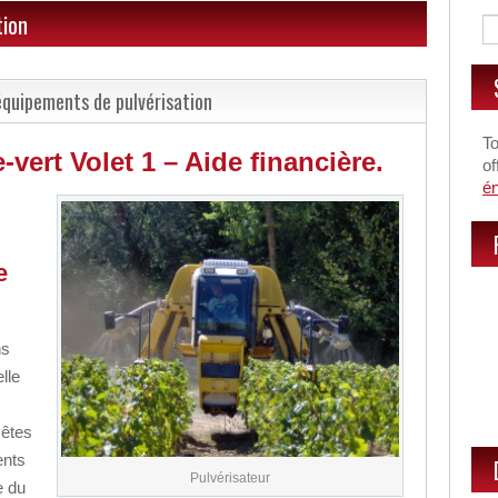
tion
équipements de pulvérisation
To
ert Volet 1 – Aide financière.
of
é
e
ns
lle
 êtes
ents
Pulvérisateur
e du