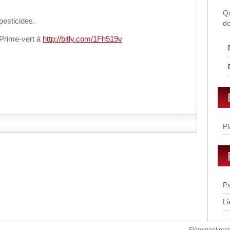
Qu
pesticides.
do
Prime-vert à
http://bitly.com/1Fh519v
Pl
Pa
Li