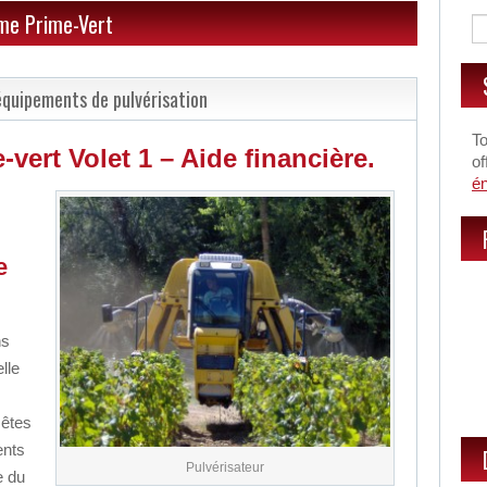
me Prime-Vert
équipements de pulvérisation
To
ert Volet 1 – Aide financière.
of
é
e
ns
lle
 êtes
ents
Pulvérisateur
e du