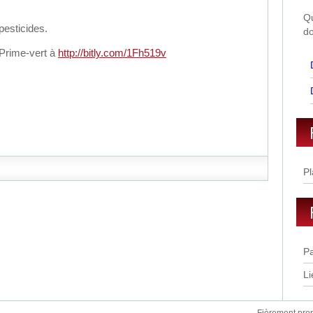
Qu
pesticides.
do
Prime-vert à
http://bitly.com/1Fh519v
Pl
Pa
Li