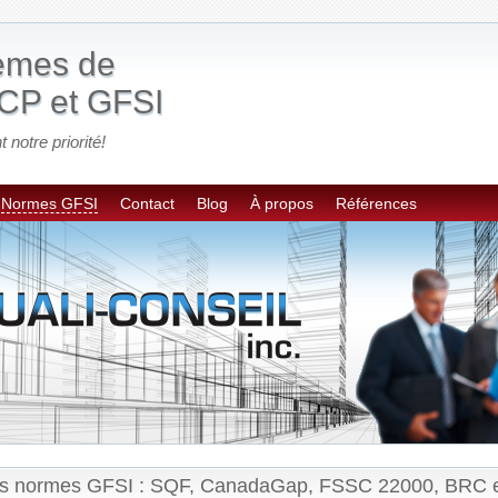
tèmes de
CP et GFSI
t notre priorité!
Normes GFSI
Contact
Blog
À propos
Références
es normes GFSI : SQF, CanadaGap, FSSC 22000, BRC e