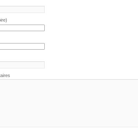
ire)
aires