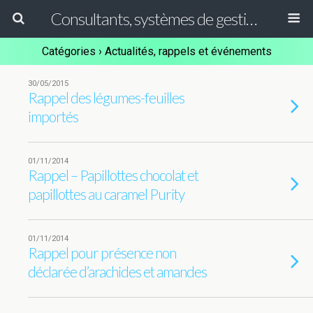
Consultants, systèmes de gestion ISO, HACCP et GFSI
Catégories ›
Actualités, rappels et événements
30/05/2015
Rappel des légumes-feuilles
importés
01/11/2014
Rappel – Papillottes chocolat et
papillottes au caramel Purity
01/11/2014
Rappel pour présence non
déclarée d’arachides et amandes