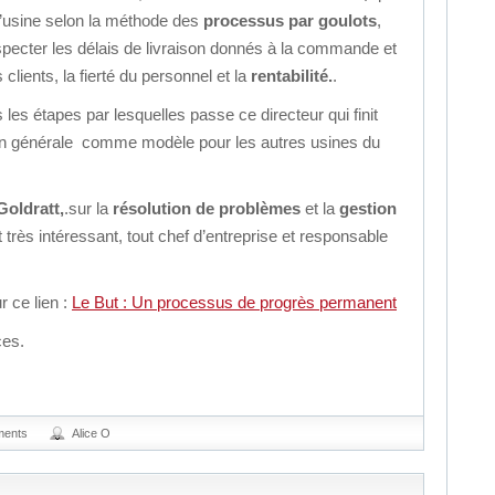
 l’usine selon la méthode des
processus par goulots
,
pecter les délais de livraison donnés à la commande et
 clients, la fierté du personnel et la
rentabilité.
.
 les étapes par lesquelles passe ce directeur qui finit
tion générale comme modèle pour les autres usines du
Goldratt,
.sur la
résolution de problèmes
et la
gestion
 très intéressant, tout chef d’entreprise et responsable
r ce lien :
Le But : Un processus de progrès permanent
ces.
ments
Alice O