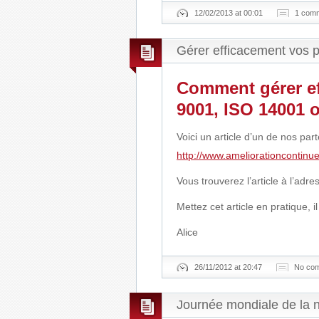
12/02/2013 at 00:01
1 com
Gérer efficacement vos 
Comment gérer ef
9001, ISO 14001 o
Voici un article d’un de nos pa
http://www.ameliorationcontinue
Vous trouverez l’article à l’adr
Mettez cet article en pratique, il
Alice
26/11/2012 at 20:47
No co
Journée mondiale de la 