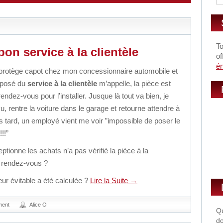
To
on service à la clientèle
of
é
n protège capot chez mon concessionnaire automobile et
réposé du
service à la clientèle
m’appelle, la pièce est
ndez-vous pour l’installer. Jusque là tout va bien, je
 rentre la voiture dans le garage et retourne attendre à
us tard, un employé vient me voir ”impossible de poser le
!!”
ptionne les achats n’a pas vérifié la pièce à la
 rendez-vous ?
eur évitable a été calculée ?
Lire la Suite
→
ment
Alice O
Qu
do