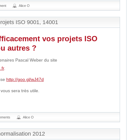
ment
Alice O
projets ISO 9001, 14001
ficacement vos projets ISO
u autres ?
rtenaires Pascal Weber du site
.fr
.
esse
http://goo.gl/wJ47d
 vous sera très utile.
mments
Alice O
normalisation 2012