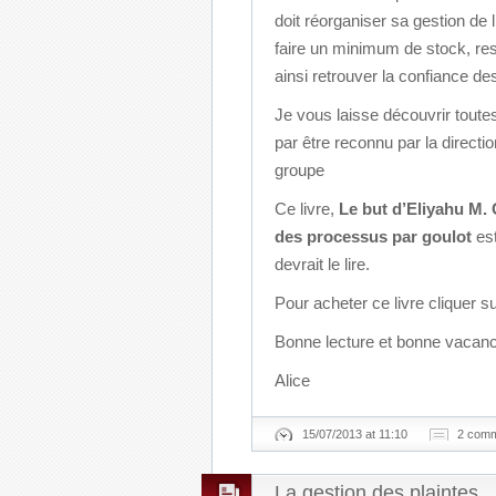
doit réorganiser sa gestion de
faire un minimum de stock, res
ainsi retrouver la confiance des
Je vous laisse découvrir toutes
par être reconnu par la direc
groupe
Ce livre,
Le but d’Eliyahu M. 
des processus par goulot
est
devrait le lire.
Pour acheter ce livre cliquer su
Bonne lecture et bonne vacan
Alice
15/07/2013 at 11:10
2 com
La gestion des plaintes