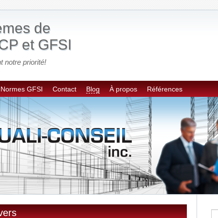
tèmes de
CP et GFSI
t notre priorité!
Normes GFSI
Contact
Blog
À propos
Références
vers