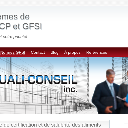
tèmes de
CP et GFSI
t notre priorité!
Normes GFSI
Contact
Blog
À propos
Références
 certification et de salubrité des aliments