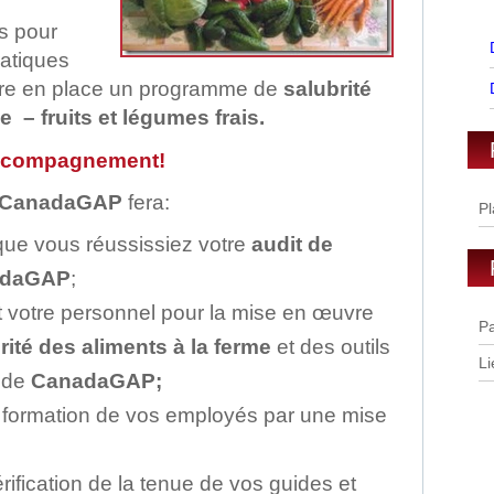
s pour
ratiques
ttre en place un programme de
salubrité
e – fruits et légumes frais.
accompagnement!
CanadaGAP
fera:
Pl
que vous réussissiez votre
audit de
nadaGAP
;
ut votre personnel pour la mise en œuvre
Pa
rité des aliments à la ferme
et des outils
Li
 de
CanadaGAP;
la formation de vos employés par une mise
érification de la tenue de vos guides et