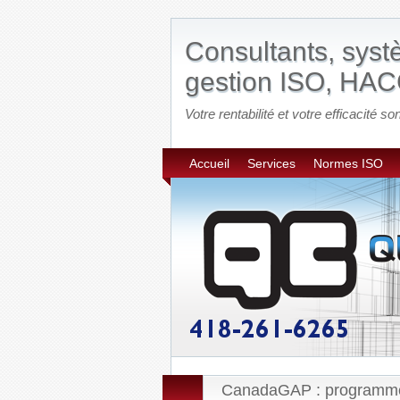
Consultants, sys
gestion ISO, HAC
Votre rentabilité et votre efficacité son
Accueil
Services
Normes ISO
CanadaGAP : programme de