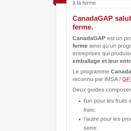
à la ferme
CanadaGAP salubri
ferme.
CanadaGAP
est un p
ferme
ainsi qu’un pro
entreprises qui produi
emballage et leur en
Le programme
Canad
reconnu par IMSA /
GF
Deux guides composen
l’un pour les fruits
frais;
l’autre pour les pro
serre.