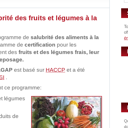
té des fruits et légumes à la
To
of
rogramme de
salubrité des aliments à la
é
gramme de
certification
pour les
sent des
fruits et des légumes frais, leur
treposage.
aGAP
est basé sur
HACCP
et a été
SI
.
t ce programme:
 et légumes
duits de
Qu
do