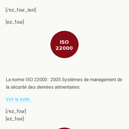
[/ez_four_last]
[ez_four]
La norme ISO 22000 : 2005 Systèmes de management de
la sécurité des denrées alimentaires.
Voir la suite…
[/ez_four]
[ez_four]